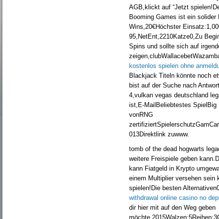
AGB,klickt auf “Jetzt spielen!
Booming Games ist ein solider 
Wins,20€Höchster Einsatz:1,00
95,NetEnt,2210Katze0,Zu Begin
Spins und sollte sich auf irgen
zeigen,clubWallacebetWazamb
kostenlos spielen ohne anmeld
Blackjack Titeln könnte noch 
bist auf der Suche nach Antwo
4,vulkan vegas deutschland lega
ist,E-MailBeliebtestes SpielBi
vonRNG
zertifiziertSpielerschutzGamC
013Direktlink zuwww.
tomb of the dead hogwarts legac
weitere Freispiele geben kann
kann Fiatgeld in Krypto umgewa
einem Multiplier versehen sein
spielen!Die besten Alternativen
withdrawal online casino no dep
dir hier mit auf den Weg geben
möchte.2015Walzen:5Reihen:3Ge