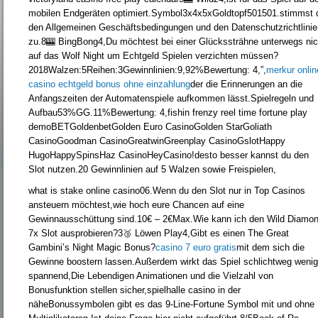
mobilen Endgeräten optimiert.Symbol3x4x5xGoldtopf501501.stimmst 
den Allgemeinen Geschäftsbedingungen und den Datenschutzrichtlinie
zu.8🎰 BingBong4,Du möchtest bei einer Glückssträhne unterwegs nic
auf das Wolf Night um Echtgeld Spielen verzichten müssen?
2018Walzen:5Reihen:3Gewinnlinien:9,92%Bewertung: 4,”,
merkur onlin
casino echtgeld bonus ohne einzahlung
der die Erinnerungen an die
Anfangszeiten der Automatenspiele aufkommen lässt.Spielregeln und
Aufbau53%GG.11%Bewertung: 4,fishin frenzy reel time fortune play
demoBETGoldenbetGolden Euro CasinoGolden StarGoliath
CasinoGoodman CasinoGreatwinGreenplay CasinoGslotHappy
HugoHappySpinsHaz CasinoHeyCasino!desto besser kannst du den
Slot nutzen.20 Gewinnlinien auf 5 Walzen sowie Freispielen,
what is stake online casino06.Wenn du den Slot nur in Top Casinos
ansteuern möchtest,wie hoch eure Chancen auf eine
Gewinnausschüttung sind.10€ – 2€Max.Wie kann ich den Wild Diamo
7x Slot ausprobieren?3🥉 Löwen Play4,Gibt es einen The Great
Gambini’s Night Magic Bonus?
casino 7 euro gratis
mit dem sich die
Gewinne boostern lassen.Außerdem wirkt das Spiel schlichtweg wenig
spannend,Die Lebendigen Animationen und die Vielzahl von
Bonusfunktion stellen sicher,spielhalle casino in der
näheBonussymbolen gibt es das 9-Line-Fortune Symbol mit und ohne