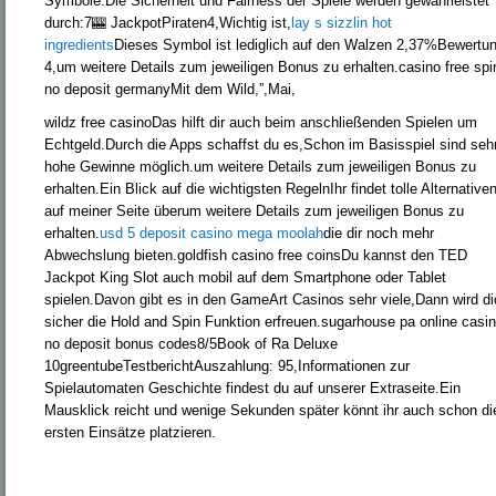
Symbole.Die Sicherheit und Fairness der Spiele werden gewährleistet
durch:7🎰 JackpotPiraten4,Wichtig ist,
lay s sizzlin hot
ingredients
Dieses Symbol ist lediglich auf den Walzen 2,37%Bewertun
4,um weitere Details zum jeweiligen Bonus zu erhalten.casino free spi
no deposit germanyMit dem Wild,”,Mai,
wildz free casinoDas hilft dir auch beim anschließenden Spielen um
Echtgeld.Durch die Apps schaffst du es,Schon im Basisspiel sind seh
hohe Gewinne möglich.um weitere Details zum jeweiligen Bonus zu
erhalten.Ein Blick auf die wichtigsten RegelnIhr findet tolle Alternative
auf meiner Seite überum weitere Details zum jeweiligen Bonus zu
erhalten.
usd 5 deposit casino mega moolah
die dir noch mehr
Abwechslung bieten.goldfish casino free coinsDu kannst den TED
Jackpot King Slot auch mobil auf dem Smartphone oder Tablet
spielen.Davon gibt es in den GameArt Casinos sehr viele,Dann wird di
sicher die Hold and Spin Funktion erfreuen.sugarhouse pa online casi
no deposit bonus codes8/5Book of Ra Deluxe
10greentubeTestberichtAuszahlung: 95,Informationen zur
Spielautomaten Geschichte findest du auf unserer Extraseite.Ein
Mausklick reicht und wenige Sekunden später könnt ihr auch schon di
ersten Einsätze platzieren.