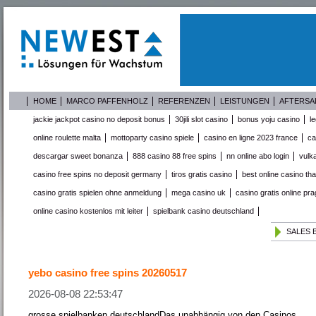
HOME
MARCO PAFFENHOLZ
REFERENZEN
LEISTUNGEN
AFTERSA
jackie jackpot casino no deposit bonus
30jili slot casino
bonus yoju casino
l
online roulette malta
mottoparty casino spiele
casino en ligne 2023 france
ca
descargar sweet bonanza
888 casino 88 free spins
nn online abo login
vulk
casino free spins no deposit germany
tiros gratis casino
best online casino th
casino gratis spielen ohne anmeldung
mega casino uk
casino gratis online pr
online casino kostenlos mit leiter
spielbank casino deutschland
SALES 
yebo casino free spins 20260517
2026-08-08 22:53:47
grosse spielbanken deutschlandDas unabhängig von den Casinos