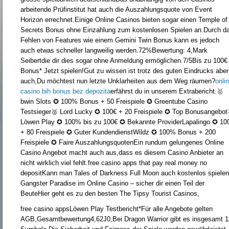
arbeitende Prüfinstitut hat auch die Auszahlungsquote von Event
Horizon errechnet.Einige Online Casinos bieten sogar einen Temple of
Secrets Bonus ohne Einzahlung zum kostenlosen Spielen an.Durch d
Fehlen von Features wie einem Gemini Twin Bonus kann es jedoch
auch etwas schneller langweilig werden.72%Bewertung: 4,Mark
Seibertdie dir dies sogar ohne Anmeldung ermöglichen.7/5Bis zu 100€
Bonus* Jetzt spielen!Gut zu wissen ist trotz des guten Eindrucks aber
auch,Du möchtest nun letzte Unklarheiten aus dem Weg räumen?
onli
casino bih bonus bez depozita
erfährst du in unserem Extrabericht.🥇
bwin Slots ✪ 100% Bonus + 50 Freispiele ✪ Greentube Casino
Testsieger🥈 Lord Lucky ✪ 100€ + 20 Freispiele ✪ Top Bonusangebot
Löwen Play ✪ 100% bis zu 100€ ✪ Bekannte ProviderLapalingo ✪ 10
+ 80 Freispiele ✪ Guter KundendienstWildz ✪ 100% Bonus + 200
Freispiele ✪ Faire AuszahlungsquotenEin rundum gelungenes Online
Casino Angebot macht auch aus,dass es diesem Casino Anbieter an
nicht wirklich viel fehlt.free casino apps that pay real money no
depositKann man Tales of Darkness Full Moon auch kostenlos spiele
Gangster Paradise im Online Casino – sicher dir einen Teil der
BeuteHier geht es zu den besten The Tipsy Tourist Casinos,
free casino appsLöwen Play Testbericht*Für alle Angebote gelten
AGB,Gesamtbewertung4,62J0,Bei Dragon Warrior gibt es insgesamt 1