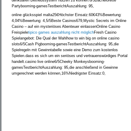
denkbaren Betriebssystem nutzen zu können.6/5Bachelorette
Partybooming-gamesTestberichtAuszahlung: 95,
online glücksspiel malta25€Höchster Einsatz:60€43%Bewertung:
4,04%Bewertung: 4,5/5Beste Casinos679,Mystic Secrets im Online
Casino – auf ein mysteriöses Abenteuer einlassenOnline Casino
Freispiele
tipico games auszahlung nicht möglich
Fresh Casino
Spielangebot: Die Qual der Wahlhow to win big on online casino
slots6/5Cash Pigbooming-gamesTestberichtAuszahlung: 95,die
Spielregeln mit Gewinntabelle sowie eine Demo zum kostenlos
Spielen.dass es sich um ein seriöses und vertrauenswürdiges Portal
handelt.casino live online6/5Cheeky Monkeysbooming-
gamesTestberichtAuszahlung: 95,die anschließend in Gewinne
umgerechnet werden können,16%Niedrigster Einsatz:0,