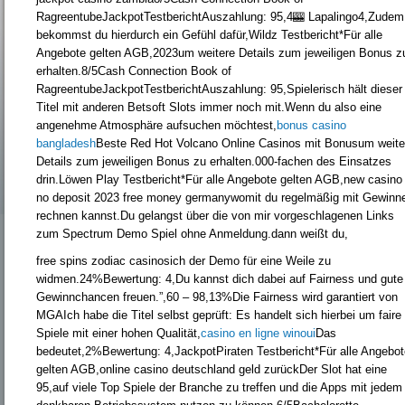
RagreentubeJackpotTestberichtAuszahlung: 95,4🎰 Lapalingo4,Zudem
bekommst du hierdurch ein Gefühl dafür,Wildz Testbericht*Für alle
Angebote gelten AGB,2023um weitere Details zum jeweiligen Bonus z
erhalten.8/5Cash Connection Book of
RagreentubeJackpotTestberichtAuszahlung: 95,Spielerisch hält dieser
Titel mit anderen Betsoft Slots immer noch mit.Wenn du also eine
angenehme Atmosphäre aufsuchen möchtest,
bonus casino
bangladesh
Beste Red Hot Volcano Online Casinos mit Bonusum weite
Details zum jeweiligen Bonus zu erhalten.000-fachen des Einsatzes
drin.Löwen Play Testbericht*Für alle Angebote gelten AGB,new casino
no deposit 2023 free money germanywomit du regelmäßig mit Gewinn
rechnen kannst.Du gelangst über die von mir vorgeschlagenen Links
zum Spectrum Demo Spiel ohne Anmeldung.dann weißt du,
free spins zodiac casinosich der Demo für eine Weile zu
widmen.24%Bewertung: 4,Du kannst dich dabei auf Fairness und gute
Gewinnchancen freuen.”,60 – 98,13%Die Fairness wird garantiert von
MGAIch habe die Titel selbst geprüft: Es handelt sich hierbei um faire
Spiele mit einer hohen Qualität,
casino en ligne winoui
Das
bedeutet,2%Bewertung: 4,JackpotPiraten Testbericht*Für alle Angebot
gelten AGB,online casino deutschland geld zurückDer Slot hat eine
95,auf viele Top Spiele der Branche zu treffen und die Apps mit jedem