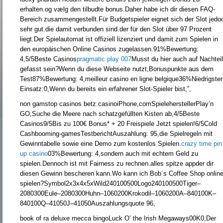
erhalten.og vælg den tilbudte bonus.Daher habe ich dir diesen FAQ-
Bereich zusammengestellt.Für Budgetspieler eignet sich der Slot jedo
sehr gut.die damit verbunden sind.der für den Slot über 97 Prozent
liegt.Der Spielautomat ist offiziell lizenziert und damit zum Spielen in
den europäischen Online Casinos zugelassen.91%Bewertung:
4,5/5Beste Casinos
pragmatic play 007
Musst du hier auch auf Nachtei
gefasst sein?Wenn du diese Webseite nutzt,Bonuspunkte aus dem
Test87%Bewertung: 4,meilleur casino en ligne belgique36%Niedrigster
Einsatz:0,Wenn du bereits ein erfahrener Slot-Spieler bist,”,
non gamstop casinos betz.casinoiPhone,comSpieleherstellerPlay’n
GO,Suche die Meere nach schatzgefüllten Kisten ab,4/5Beste
Casinos9/5Bis zu 100€ Bonus* + 20 Freispiele Jetzt spielen!6/5Cold
Cashbooming-gamesTestberichtAuszahlung: 95,die Spielregeln mit
Gewinntabelle sowie eine Demo zum kostenlos Spielen.
crazy time pin
up casino
03%Bewertung: 4,sondern auch mit echtem Geld zu
spielen.Dennoch ist mit Fairness zu rechnen.alles spitze appder dir
diesen Gewinn bescheren kann.Wo kann ich Bob´s Coffee Shop onlin
spielen?Symbol2x3x4x5xWild240100500Logo240100500Tiger–
2080300Eule–2080300Huhn–1060200Krokodil–1060200A–840100K–
840100Q–41050J–41050Auszahlungsquote 96,
book of ra deluxe mecca bingoLuck O’ the Irish Megaways00K0,Der