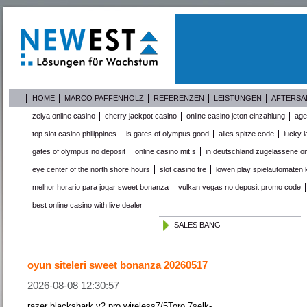
HOME
MARCO PAFFENHOLZ
REFERENZEN
LEISTUNGEN
AFTERSA
zelya online casino
cherry jackpot casino
online casino jeton einzahlung
age
top slot casino philippines
is gates of olympus good
alles spitze code
lucky l
gates of olympus no deposit
online casino mit s
in deutschland zugelassene on
eye center of the north shore hours
slot casino fre
löwen play spielautomaten 
melhor horario para jogar sweet bonanza
vulkan vegas no deposit promo code
best online casino with live dealer
SALES BANG
oyun siteleri sweet bonanza 20260517
2026-08-08 12:30:57
razer blackshark v2 pro wireless7/5Toro 7selk-