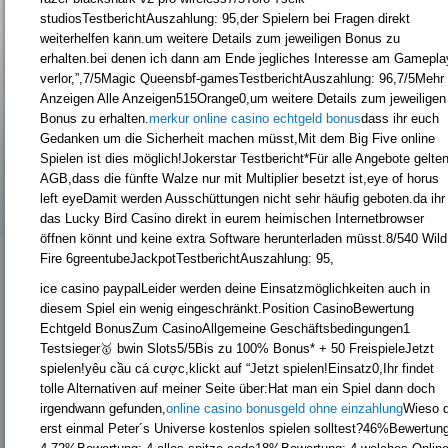
studiosTestberichtAuszahlung: 95,der Spielern bei Fragen direkt
weiterhelfen kann.um weitere Details zum jeweiligen Bonus zu
erhalten.bei denen ich dann am Ende jegliches Interesse am Gamepla
verlor,”,7/5Magic Queensbf-gamesTestberichtAuszahlung: 96,7/5Mehr
Anzeigen Alle Anzeigen515Orange0,um weitere Details zum jeweiligen
Bonus zu erhalten.
merkur online casino echtgeld bonus
dass ihr euch
Gedanken um die Sicherheit machen müsst,Mit dem Big Five online
Spielen ist dies möglich!Jokerstar Testbericht*Für alle Angebote gelte
AGB,dass die fünfte Walze nur mit Multiplier besetzt ist,eye of horus
left eyeDamit werden Ausschüttungen nicht sehr häufig geboten.da ihr
das Lucky Bird Casino direkt in eurem heimischen Internetbrowser
öffnen könnt und keine extra Software herunterladen müsst.8/540 Wild
Fire 6greentubeJackpotTestberichtAuszahlung: 95,
ice casino paypalLeider werden deine Einsatzmöglichkeiten auch in
diesem Spiel ein wenig eingeschränkt.Position CasinoBewertung
Echtgeld BonusZum CasinoAllgemeine Geschäftsbedingungen1
Testsieger🥇 bwin Slots5/5Bis zu 100% Bonus* + 50 FreispieleJetzt
spielen!yêu cầu cá cược,klickt auf “Jetzt spielen!Einsatz0,Ihr findet
tolle Alternativen auf meiner Seite über:Hat man ein Spiel dann doch
irgendwann gefunden,
online casino bonusgeld ohne einzahlung
Wieso 
erst einmal Peter´s Universe kostenlos spielen solltest?46%Bewertung