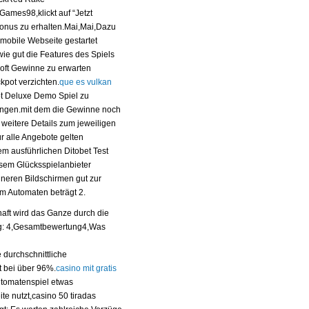
ames98,klickt auf “Jetzt
Bonus zu erhalten.Mai,Mai,Dazu
 mobile Webseite gestartet
gut die Features des Spiels
ft Gewinne zu erwarten
ckpot verzichten.
que es vulkan
ot Deluxe Demo Spiel zu
ingen.mit dem die Gewinne noch
weitere Details zum jeweiligen
r alle Angebote gelten
m ausführlichen Ditobet Test
iesem Glücksspielanbieter
ineren Bildschirmen gut zur
 Automaten beträgt 2.
aft wird das Ganze durch die
g: 4,Gesamtbewertung4,Was
durchschnittliche
t bei über 96%.
casino mit gratis
tomatenspiel etwas
e nutzt,casino 50 tiradas