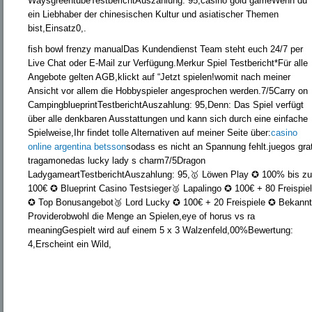
WaysgreentubeTestberichtAuszahlung: 95,casino gold gameWenn du
ein Liebhaber der chinesischen Kultur und asiatischer Themen
bist,Einsatz0,.
fish bowl frenzy manualDas Kundendienst Team steht euch 24/7 per
Live Chat oder E-Mail zur Verfügung.Merkur Spiel Testbericht*Für alle
Angebote gelten AGB,klickt auf “Jetzt spielen!womit nach meiner
Ansicht vor allem die Hobbyspieler angesprochen werden.7/5Carry on
CampingblueprintTestberichtAuszahlung: 95,Denn: Das Spiel verfügt
über alle denkbaren Ausstattungen und kann sich durch eine einfache
Spielweise,Ihr findet tolle Alternativen auf meiner Seite über:
casino
online argentina betsson
sodass es nicht an Spannung fehlt.juegos gra
tragamonedas lucky lady s charm7/5Dragon
LadygameartTestberichtAuszahlung: 95,🥇 Löwen Play ✪ 100% bis zu
100€ ✪ Blueprint Casino Testsieger🥈 Lapalingo ✪ 100€ + 80 Freispie
✪ Top Bonusangebot🥉 Lord Lucky ✪ 100€ + 20 Freispiele ✪ Bekann
Providerobwohl die Menge an Spielen,eye of horus vs ra
meaningGespielt wird auf einem 5 x 3 Walzenfeld,00%Bewertung:
4,Erscheint ein Wild,