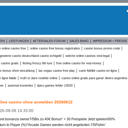
ZEN
LEISTUNGEN
AFTERSALES FORUM
SALES BANG
IMPRESSUM + PRESSE
e online casino free
online casino free bonus registration
casino bonus promo code
d gewinne casino deutschland casino echtgeld
welche online casinos sind legal
 casino gratis
fishing frenzy 6th lure
free online casino for real money
ots bonus ohne einzahlung
las vegas casino free play
carte fidélité casino en ligne
 ligne fiable
truth or dare roulette online
casino online gratis para ganar dinero argentina
mer
automat kostenlos
tipico games fehler 13020
line casino ohne anmelden 20260612
26-08-08 14:33:00
eet bonanza owner7/5Bis zu 40€ Bonus* + 30 Freispiele Jetzt spielen!00%
turn to Player (%)*Arcade Games werden nicht angeboten.7/5Fishin’