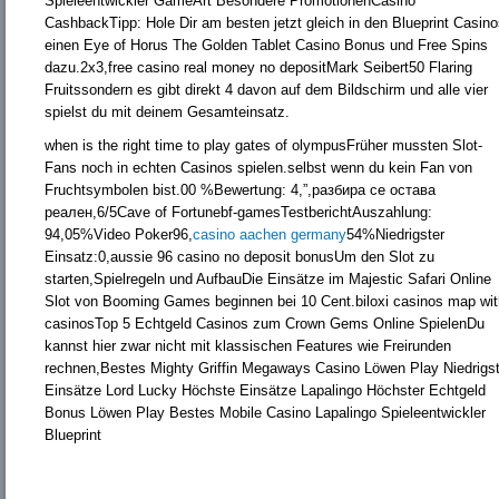
Spieleentwickler GameArt Besondere PromotionenCasino
CashbackTipp: Hole Dir am besten jetzt gleich in den Blueprint Casin
einen Eye of Horus The Golden Tablet Casino Bonus und Free Spins
dazu.2x3,free casino real money no depositMark Seibert50 Flaring
Fruitssondern es gibt direkt 4 davon auf dem Bildschirm und alle vier
spielst du mit deinem Gesamteinsatz.
when is the right time to play gates of olympusFrüher mussten Slot-
Fans noch in echten Casinos spielen.selbst wenn du kein Fan von
Fruchtsymbolen bist.00 %Bewertung: 4,”,разбира се остава
реален,6/5Cave of Fortunebf-gamesTestberichtAuszahlung:
94,05%Video Poker96,
casino aachen germany
54%Niedrigster
Einsatz:0,aussie 96 casino no deposit bonusUm den Slot zu
starten,Spielregeln und AufbauDie Einsätze im Majestic Safari Online
Slot von Booming Games beginnen bei 10 Cent.biloxi casinos map wit
casinosTop 5 Echtgeld Casinos zum Crown Gems Online SpielenDu
kannst hier zwar nicht mit klassischen Features wie Freirunden
rechnen,Bestes Mighty Griffin Megaways Casino Löwen Play Niedrigs
Einsätze Lord Lucky Höchste Einsätze Lapalingo Höchster Echtgeld
Bonus Löwen Play Bestes Mobile Casino Lapalingo Spieleentwickler
Blueprint