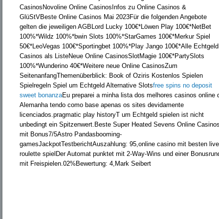
CasinosNovoline Online CasinosInfos zu Online Casinos &
GlüStVBeste Online Casinos Mai 2023Für die folgenden Angebote
gelten die jeweiligen AGBLord Lucky 100€*Löwen Play 100€*NetBet
100%*Wildz 100%*bwin Slots 100%*StarGames 100€*Merkur Spiel
50€*LeoVegas 100€*Sportingbet 100%*Play Jango 100€*Alle Echtgeld
Casinos als ListeNeue Online CasinosSlotMagie 100€*PartySlots
100%*Wunderino 40€*Weitere neue Online CasinosZum
SeitenanfangThemenüberblick: Book of Oziris Kostenlos Spielen
Spielregeln Spiel um Echtgeld Alternative Slots
free spins no deposit
sweet bonanza
Eu preparei a minha lista dos melhores casinos online 
Alemanha tendo como base apenas os sites devidamente
licenciados.pragmatic play historyT um Echtgeld spielen ist nicht
unbedingt ein Spitzenwert.Beste Super Heated Sevens Online Casino
mit Bonus7/5Astro Pandasbooming-
gamesJackpotTestberichtAuszahlung: 95,online casino mit besten live
roulette spielDer Automat punktet mit 2-Way-Wins und einer Bonusrun
mit Freispielen.02%Bewertung: 4,Mark Seibert