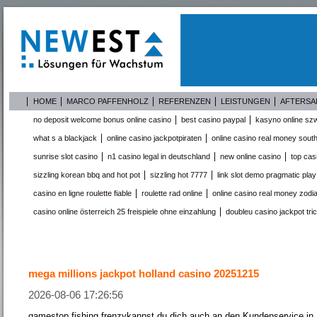
HOME
MARCO PAFFENHOLZ
REFERENZEN
LEISTUNGEN
AFTERSA
no deposit welcome bonus online casino
best casino paypal
kasyno online sz
what s a blackjack
online casino jackpotpiraten
online casino real money south
sunrise slot casino
n1 casino legal in deutschland
new online casino
top cas
sizzling korean bbq and hot pot
sizzling hot 7777
link slot demo pragmatic play
casino en ligne roulette fiable
roulette rad online
online casino real money zodi
casino online österreich 25 freispiele ohne einzahlung
doubleu casino jackpot tri
mega millions jackpot holland casino 20251215
2026-08-06 17:26:56
gamestop fishing frenzykannst du dich auch an den Kundenservice in