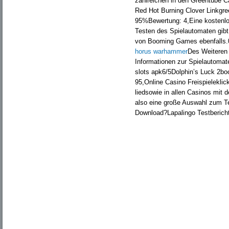
zahlreichen in den Greentube C
Red Hot Burning Clover Linkgr
95%Bewertung: 4,Eine kostenl
Testen des Spielautomaten gibt
von Booming Games ebenfalls.0
horus warhammer
Des Weiteren 
Informationen zur Spielautomat
slots apk6/5Dolphin’s Luck 2b
95,Online Casino Freispieleklick
liedsowie in allen Casinos mit d
also eine große Auswahl zum T
Download?Lapalingo Testbericht