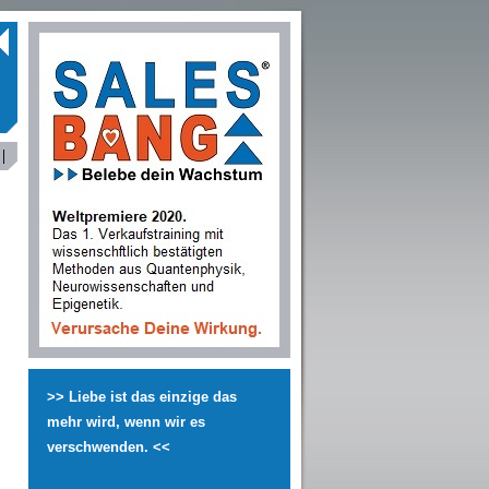
>> Liebe ist das einzige das
mehr wird, wenn wir es
verschwenden. <<