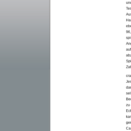
un
Te
Au
Ha
eb
96
spi
An
au
ab
Spi
Za
cra
Jes
dar
sel
Bed
zu
Ec
kan
ge
Ca