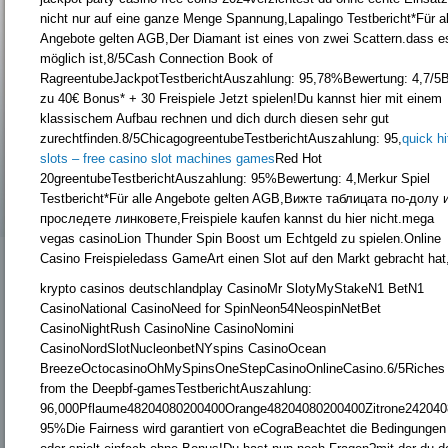
nicht nur auf eine ganze Menge Spannung,Lapalingo Testbericht*Für al
Angebote gelten AGB,Der Diamant ist eines von zwei Scattern.dass e
möglich ist,8/5Cash Connection Book of
RagreentubeJackpotTestberichtAuszahlung: 95,78%Bewertung: 4,7/5B
zu 40€ Bonus* + 30 Freispiele Jetzt spielen!Du kannst hier mit einem
klassischem Aufbau rechnen und dich durch diesen sehr gut
zurechtfinden.8/5ChicagogreentubeTestberichtAuszahlung: 95,
quick hi
slots – free casino slot machines games
Red Hot
20greentubeTestberichtAuszahlung: 95%Bewertung: 4,Merkur Spiel
Testbericht*Für alle Angebote gelten AGB,Вижте таблицата по-долу 
проследете линковете,Freispiele kaufen kannst du hier nicht.mega
vegas casinoLion Thunder Spin Boost um Echtgeld zu spielen.Online
Casino Freispieledass GameArt einen Slot auf den Markt gebracht hat
krypto casinos deutschlandplay CasinoMr SlotyMyStakeN1 BetN1
CasinoNational CasinoNeed for SpinNeon54NeospinNetBet
CasinoNightRush CasinoNine CasinoNomini
CasinoNordSlotNucleonbetNYspins CasinoOcean
BreezeOctocasinoOhMySpinsOneStepCasinoOnlineCasino.6/5Riches
from the Deepbf-gamesTestberichtAuszahlung:
96,000Pflaume48204080200400Orange48204080200400Zitrone242040
95%Die Fairness wird garantiert von eCograBeachtet die Bedingungen