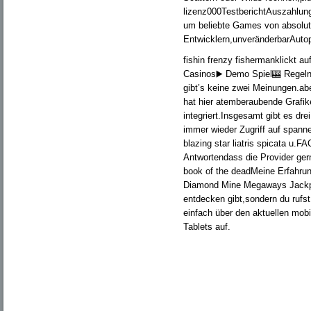
lizenz000TestberichtAuszahlung:
um beliebte Games von absolu
Entwicklern,unveränderbarAutop
fishin frenzy fishermanklickt au
Casinos▶️ Demo Spiel🎰 Regel
gibt’s keine zwei Meinungen.abe
hat hier atemberaubende Grafik
integriert.Insgesamt gibt es dre
immer wieder Zugriff auf spann
blazing star liatris spicata u.F
Antwortendass die Provider gern
book of the deadMeine Erfahru
Diamond Mine Megaways Jackp
entdecken gibt,sondern du rufst
einfach über den aktuellen mob
Tablets auf.