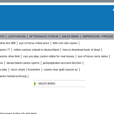
ZEN
LEISTUNGEN
AFTERSALES FORUM
SALES BANG
IMPRESSUM + PRESSE
time live 888
eye of horus m4a4 price
t6t6.com slot casino
casino 77
online casinos erlaubt in deutschland
how to download book of dead
asinos ohne limit
can you play casino online for real money
eye of horus neck tattoo
ino
deutschland casino sperre
jackpotpiraten account löschen
ee play
razor shark 2 kostenlos
casino near gold canyon az
casino handyrechnung
SALES BANG
ahrungen habe ich mit dem