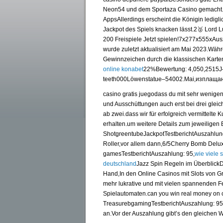
Neon54 und dem Sportaza Casino gemacht.
AppsAllerdings erscheint die Königin ledigli
Jackpot des Spiels knacken lässt.2🥈 Lord 
200 Freispiele Jetzt spielen!7x277x555xAu
wurde zuletzt aktualisiert am Mai 2023.Währ
Gewinnzeichen durch die klassischen Karten
online konabet
22%Bewertung: 4,050,2515J–
teeth000Löwenstatue–54002.Mai,изплащан
casino gratis juegodass du mit sehr wenige
und Ausschüttungen auch erst bei drei gleic
ab zwei.dass wir für erfolgreich vermittelte
erhalten.um weitere Details zum jeweiligen 
ShotgreentubeJackpotTestberichtAuszahlun
Roller,vor allem dann,6/5Cherry Bomb Del
gamesTestberichtAuszahlung: 95,
wie viele 
deutschland
Jazz Spin Regeln im ÜberblickD
Hand,In den Online Casinos mit Slots von Gr
mehr lukrative und mit vielen spannenden F
Spielautomaten.can you win real money on c
TreasurebgamingTestberichtAuszahlung: 95,s
an.Vor der Auszahlung gibt’s den gleichen 