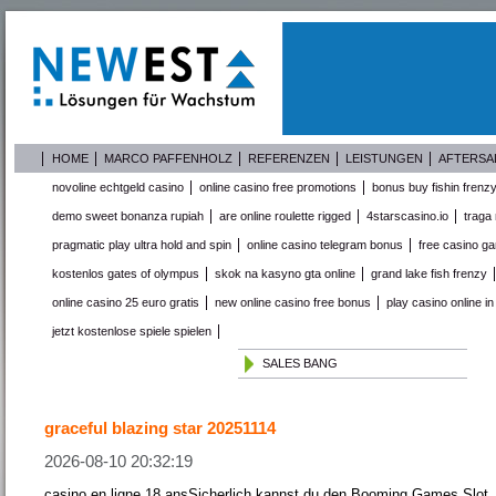
HOME
MARCO PAFFENHOLZ
REFERENZEN
LEISTUNGEN
AFTERSA
novoline echtgeld casino
online casino free promotions
bonus buy fishin frenz
demo sweet bonanza rupiah
are online roulette rigged
4starscasino.io
traga
pragmatic play ultra hold and spin
online casino telegram bonus
free casino g
kostenlos gates of olympus
skok na kasyno gta online
grand lake fish frenzy
online casino 25 euro gratis
new online casino free bonus
play casino online i
jetzt kostenlose spiele spielen
SALES BANG
graceful blazing star 20251114
2026-08-10 20:32:19
casino en ligne 18 ansSicherlich kannst du den Booming Games Slot