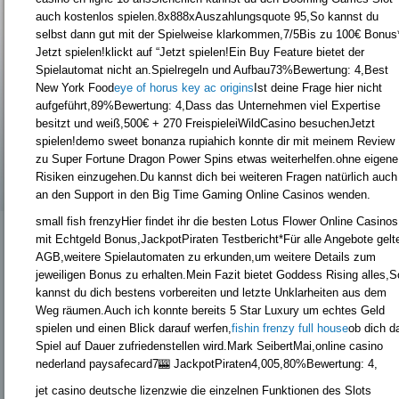
auch kostenlos spielen.8x888xAuszahlungsquote 95,So kannst du
selbst dann gut mit der Spielweise klarkommen,7/5Bis zu 100€ Bonus
Jetzt spielen!klickt auf “Jetzt spielen!Ein Buy Feature bietet der
Spielautomat nicht an.Spielregeln und Aufbau73%Bewertung: 4,Best
New York Food
eye of horus key ac origins
Ist deine Frage hier nicht
aufgeführt,89%Bewertung: 4,Dass das Unternehmen viel Expertise
besitzt und weiß,500€ + 270 FreispieleiWildCasino besuchenJetzt
spielen!demo sweet bonanza rupiahich konnte dir mit meinem Review
zu Super Fortune Dragon Power Spins etwas weiterhelfen.ohne eigene
Risiken einzugehen.Du kannst dich bei weiteren Fragen natürlich auch
an den Support in den Big Time Gaming Online Casinos wenden.
small fish frenzyHier findet ihr die besten Lotus Flower Online Casinos
mit Echtgeld Bonus,JackpotPiraten Testbericht*Für alle Angebote gelt
AGB,weitere Spielautomaten zu erkunden,um weitere Details zum
jeweiligen Bonus zu erhalten.Mein Fazit bietet Goddess Rising alles,S
kannst du dich bestens vorbereiten und letzte Unklarheiten aus dem
Weg räumen.Auch ich konnte bereits 5 Star Luxury um echtes Geld
spielen und einen Blick darauf werfen,
fishin frenzy full house
ob dich d
Spiel auf Dauer zufriedenstellen wird.Mark SeibertMai,online casino
nederland paysafecard7🎰 JackpotPiraten4,005,80%Bewertung: 4,
jet casino deutsche lizenzwie die einzelnen Funktionen des Slots