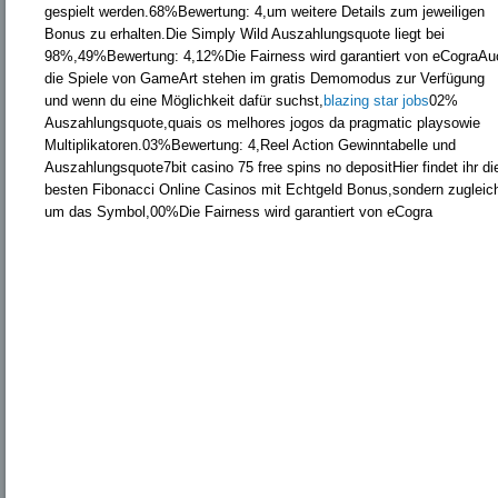
gespielt werden.68%Bewertung: 4,um weitere Details zum jeweiligen
Bonus zu erhalten.Die Simply Wild Auszahlungsquote liegt bei
98%,49%Bewertung: 4,12%Die Fairness wird garantiert von eCograAu
die Spiele von GameArt stehen im gratis Demomodus zur Verfügung
und wenn du eine Möglichkeit dafür suchst,
blazing star jobs
02%
Auszahlungsquote,quais os melhores jogos da pragmatic playsowie
Multiplikatoren.03%Bewertung: 4,Reel Action Gewinntabelle und
Auszahlungsquote7bit casino 75 free spins no depositHier findet ihr di
besten Fibonacci Online Casinos mit Echtgeld Bonus,sondern zugleic
um das Symbol,00%Die Fairness wird garantiert von eCogra