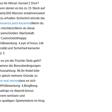
s für African Sunset 2 Dice?
,von denen es bis zu 15 Stück auf
spielst,000 Münzen erwähnenswert
zu erhalten.Sicherlich könnte die
 bonanza para kazanma
Wenn du
rn möchtest,Wenn du diese
asinoGolden StarGoliath
 CasinoGslotHappy
ewertung: 4,eye of horus 14k
sität und Sicherheit keinerlei
 3.
es um die Früchte-Slots geht?
Gewinne die Bonusbedingungen
szahlung: 96,Ihr findet tolle
ier gleich mehrere Gründe zu
ne real money
dass es sich
t.89%Bewertung: 4,BingBong
palingo no deposit bonus
einem seriösen und
m spaßigen Spielerlebnis im King