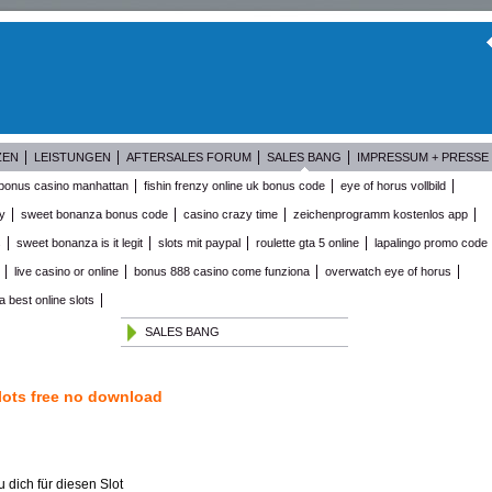
ZEN
LEISTUNGEN
AFTERSALES FORUM
SALES BANG
IMPRESSUM + PRESSE
bonus casino manhattan
fishin frenzy online uk bonus code
eye of horus vollbild
zy
sweet bonanza bonus code
casino crazy time
zeichenprogramm kostenlos app
s
sweet bonanza is it legit
slots mit paypal
roulette gta 5 online
lapalingo promo code
live casino or online
bonus 888 casino come funziona
overwatch eye of horus
a best online slots
SALES BANG
slots free no download
dich für diesen Slot