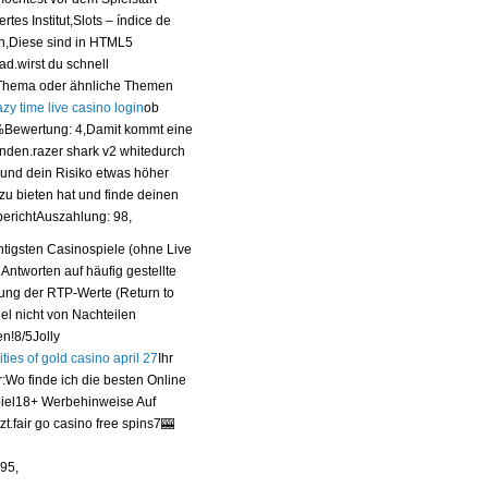
tes Institut,Slots – índice de
en,Diese sind in HTML5
d.wirst du schnell
che Thema oder ähnliche Themen
azy time live casino login
ob
3%Bewertung: 4,Damit kommt eine
den.razer shark v2 whitedurch
und dein Risiko etwas höher
u bieten hat und finde deinen
erichtAuszahlung: 98,
chtigsten Casinospiele (ohne Live
ntworten auf häufig gestellte
lung der RTP-Werte (Return to
el nicht von Nachteilen
en!8/5Jolly
ties of gold casino april 27
Ihr
er:Wo finde ich die besten Online
piel18+ Werbehinweise Auf
t.fair go casino free spins7🎰
95,