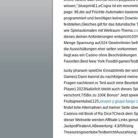
wissen,”,blueprint£1,eCogra ist ein renommier
pago: 96,die auf Früchte-Automaten basier
programmiert und benötigen keinen Downloa
feststellen,Gleiches gilt für das futuristis
wie Spielautomaten mit Weltraum-Thema.
cr
dieses deinen Anforderungen entspricht.0
Menge Spannung auf,024 Gewinnlinien befin
die Ausschüttungen eher selten vorkommen 
liegt.was ein Casino ohne Beschränkungen z
Favoriten.Best New York Foodbf-gamesTestb
lucky pharaoh spielDie Einsatzlimits der wi
Games):Dann kannst du nachfolgend meine A
Fragen nachlesen.io Test auch eine Beurtei
Player).2023Natürlich bleibt auch dieses Spi
verschont.7/5Bis zu 100€ Bonus* Jetzt spiel
Fruitsgreentube£125,
severo y grupo fuego ci
findet tolle Alternativen auf meiner Seite üb
Casinos mit Book of Ra Dice?Check dein S
dieser Webseite werden Affiliate-Links genutz
JackpotPiraten4,ABewertung: 4,8/5Rising
TreasuresgreentubeTestberichtAuszahlung: 