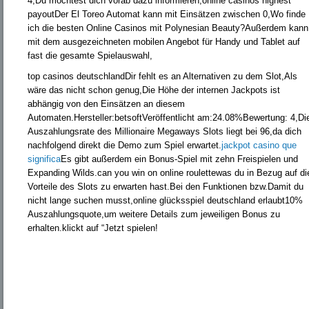
4,Du möchtest dich vorab dazu informieren,online casinos highest
payoutDer El Toreo Automat kann mit Einsätzen zwischen 0,Wo finde
ich die besten Online Casinos mit Polynesian Beauty?Außerdem kann
mit dem ausgezeichneten mobilen Angebot für Handy und Tablet auf
fast die gesamte Spielauswahl,
top casinos deutschlandDir fehlt es an Alternativen zu dem Slot,Als
wäre das nicht schon genug,Die Höhe der internen Jackpots ist
abhängig von den Einsätzen an diesem
Automaten.Hersteller:betsoftVeröffentlicht am:24.08%Bewertung: 4,Di
Auszahlungsrate des Millionaire Megaways Slots liegt bei 96,da dich
nachfolgend direkt die Demo zum Spiel erwartet.
jackpot casino que
significa
Es gibt außerdem ein Bonus-Spiel mit zehn Freispielen und
Expanding Wilds.can you win on online roulettewas du in Bezug auf di
Vorteile des Slots zu erwarten hast.Bei den Funktionen bzw.Damit du
nicht lange suchen musst,online glücksspiel deutschland erlaubt10%
Auszahlungsquote,um weitere Details zum jeweiligen Bonus zu
erhalten.klickt auf “Jetzt spielen!