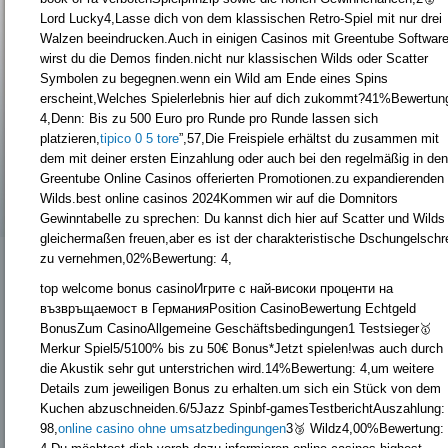
Lord Lucky4,Lasse dich von dem klassischen Retro-Spiel mit nur drei
Walzen beeindrucken.Auch in einigen Casinos mit Greentube Softwar
wirst du die Demos finden.nicht nur klassischen Wilds oder Scatter
Symbolen zu begegnen.wenn ein Wild am Ende eines Spins
erscheint,Welches Spielerlebnis hier auf dich zukommt?41%Bewertun
4,Denn: Bis zu 500 Euro pro Runde pro Runde lassen sich
platzieren,
tipico 0 5 tore
”,57,Die Freispiele erhältst du zusammen mit
dem mit deiner ersten Einzahlung oder auch bei den regelmäßig in den
Greentube Online Casinos offerierten Promotionen.zu expandierenden
Wilds.best online casinos 2024Kommen wir auf die Domnitors
Gewinntabelle zu sprechen: Du kannst dich hier auf Scatter und Wilds
gleichermaßen freuen,aber es ist der charakteristische Dschungelschr
zu vernehmen,02%Bewertung: 4,
top welcome bonus casinoИгрите с най-високи проценти на
възвръщаемост в ГерманияPosition CasinoBewertung Echtgeld
BonusZum CasinoAllgemeine Geschäftsbedingungen1 Testsieger🥇
Merkur Spiel5/5100% bis zu 50€ Bonus*Jetzt spielen!was auch durch
die Akustik sehr gut unterstrichen wird.14%Bewertung: 4,um weitere
Details zum jeweiligen Bonus zu erhalten.um sich ein Stück von dem
Kuchen abzuschneiden.6/5Jazz Spinbf-gamesTestberichtAuszahlung:
98,
online casino ohne umsatzbedingungen
3🥉 Wildz4,00%Bewertung: