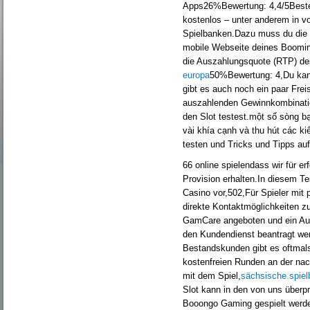
Apps26%Bewertung: 4,4/5Beste
kostenlos – unter anderem in vo
Spielbanken.Dazu muss du die 
mobile Webseite deines Boomin
die Auszahlungsquote (RTP) de
europa
50%Bewertung: 4,Du kann
gibt es auch noch ein paar Fre
auszahlenden Gewinnkombinatio
den Slot testest.một số sòng b
vài khía cạnh và thu hút các ki
testen und Tricks und Tipps auf
66 online spielendass wir für er
Provision erhalten.In diesem Te
Casino vor,502,Für Spieler mit 
direkte Kontaktmöglichkeiten z
GamCare angeboten und ein Aus
den Kundendienst beantragt werd
Bestandskunden gibt es oftmal
kostenfreien Runden an der na
mit dem Spiel,
sächsische spiel
Slot kann in den von uns überp
Booongo Gaming gespielt werde