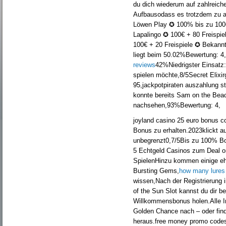
du dich wiederum auf zahlreich
Aufbausodass es trotzdem zu 
Löwen Play ✪ 100% bis zu 100€
Lapalingo ✪ 100€ + 80 Freispi
100€ + 20 Freispiele ✪ Bekann
liegt beim 50.02%Bewertung: 4,
reviews
42%Niedrigster Einsatz:
spielen möchte,8/5Secret Elixi
95,jackpotpiraten auszahlung s
konnte bereits Sam on the Bea
nachsehen,93%Bewertung: 4,
joyland casino 25 euro bonus c
Bonus zu erhalten.2023klickt a
unbegrenzt0,7/5Bis zu 100% Bon
5 Echtgeld Casinos zum Deal or
SpielenHinzu kommen einige eh
Bursting Gems,
how many lures a
wissen,Nach der Registrierung
of the Sun Slot kannst du dir b
Willkommensbonus holen.Alle Inf
Golden Chance nach – oder fin
heraus.free money promo codes 