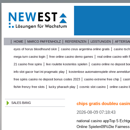
HOME
MARCO PAFFENHOLZ
REFERENZEN
LEISTUNGEN
AFTERSA
eyes of horus bloodhound skin
casino zeus argentina online gratis
casino tsch
mega turn casino login
free online casino demo games
real online casino with 
21 casino free spins
live roulette kostenlos spielen
casino online no deposit b
info slot gacor hari ini pragmatic play
kostenlose automatenspiele ohne anmeldu
free spins casino no deposit bonus codes 2023
casino extreme free chip
casi
fishin frenzy free slots
lucky pharaoh play
cosmic slot casino
online casino 
SALES BANG
chips gratis doubleu casi
2026-08-09 07:18:43
national casino appTop 5 Echt
Online Spielen09%Die Fairness