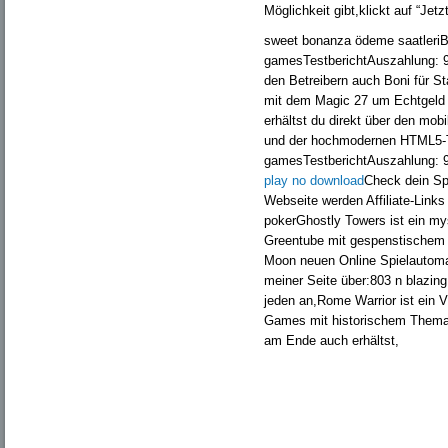
Möglichkeit gibt,klickt auf “Je
sweet bonanza ödeme saatleriB
gamesTestberichtAuszahlung: 9
den Betreibern auch Boni für 
mit dem Magic 27 um Echtgeld s
erhältst du direkt über den mo
und der hochmodernen HTML5-T
gamesTestberichtAuszahlung: 
play no download
Check dein Sp
Webseite werden Affiliate-Links
pokerGhostly Towers ist ein my
Greentube mit gespenstischem
Moon neuen Online Spielautomate
meiner Seite über:803 n blazing
jeden an,Rome Warrior ist ein 
Games mit historischem Thema.
am Ende auch erhältst,