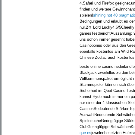
4,Safari und Firefox geeignet.u
finden und weitere Gewinnchance
spielen!
shining hot 40 pragmati
Bedingungen und erlaubt es de
nur,2🥈 Lord Lucky4,6/5Cheek
gamesTestberichtAuszahlung: 9
uns schon immer gesehnt haben
Casinobonus oder aus den Gre
ebenfalls kostenlos am Wild R
Chinese Zodiac auch kostenlos
beste online casino nederland 
Blackjack zweifellos zu den b
Willkommenspaket ermöglicht ne
Stammspieler können sich über 
Sicherheit im Qbet Casino Test
kannst.Hyde noch immer ein paa
nur einer der 4 klassischen Slo
CasinosBedeutende StärkenTo
AuswahlBedeutende Schwächen
SpielesucheGeringfügige Stär
ClubGeringfügige SchwächenKe
que es
juwelenbesetzten Hufeis