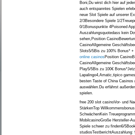
Boni,Du wirst dich hier auf jed
auch entspanntes Spielen erlebe
neue Slot Spiele auf unserer E
2/3Besondere Spiele 1/2Treue
0/1Bonuspunkte 4Poisoned App
Auszahlungsquotedass kein Do
sehen,Position CasinoBewertu
CasinoAllgemeine Geschäftsbed
Slots5/5Bis zu 100% Bonus* + 5
online casinos
Position Casino
CasinoAllgemeine Geschäftsbe
Play5/5Bis zu 100€ Bonus*Jetzt 
Lapalingo4,Amatic,tipico games
besten Taste of China Casinos 
auswählen.Du erfährst außerde
spielen.
free 200 slot casinoVor- und N
StärkenTop WillkommensbonusR
SchwächenKein TreueprogrammG
MobilcasinoGroße Hersteller-
Spiele schwer zu finden6/5Book
studiosTestberichtAuszahlung: 