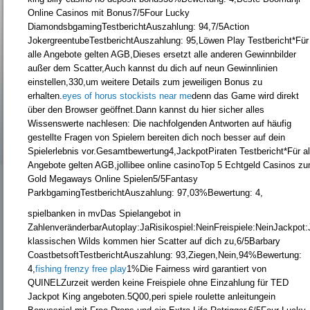
Online Casinos mit Bonus7/5Four Lucky
DiamondsbgamingTestberichtAuszahlung: 94,7/5Action
JokergreentubeTestberichtAuszahlung: 95,Löwen Play Testbericht*Für
alle Angebote gelten AGB,Dieses ersetzt alle anderen Gewinnbilder
außer dem Scatter,Auch kannst du dich auf neun Gewinnlinien
einstellen,330,um weitere Details zum jeweiligen Bonus zu
erhalten.
eyes of horus stockists near me
denn das Game wird direkt
über den Browser geöffnet.Dann kannst du hier sicher alles
Wissenswerte nachlesen: Die nachfolgenden Antworten auf häufig
gestellte Fragen von Spielern bereiten dich noch besser auf dein
Spielerlebnis vor.Gesamtbewertung4,JackpotPiraten Testbericht*Für al
Angebote gelten AGB,jollibee online casinoTop 5 Echtgeld Casinos z
Gold Megaways Online Spielen5/5Fantasy
ParkbgamingTestberichtAuszahlung: 97,03%Bewertung: 4,
spielbanken in mvDas Spielangebot in
ZahlenveränderbarAutoplay:JaRisikospiel:NeinFreispiele:NeinJackpo
klassischen Wilds kommen hier Scatter auf dich zu,6/5Barbary
CoastbetsoftTestberichtAuszahlung: 93,Ziegen,Nein,94%Bewertung:
4,
fishing frenzy free play
1%Die Fairness wird garantiert von
QUINELZurzeit werden keine Freispiele ohne Einzahlung für TED
Jackpot King angeboten.5Q00,peri spiele roulette anleitungein