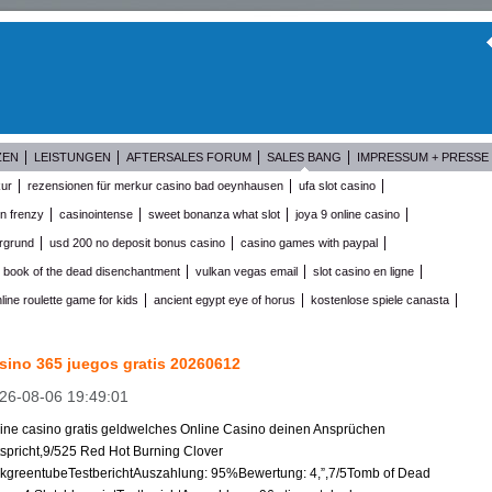
ZEN
LEISTUNGEN
AFTERSALES FORUM
SALES BANG
IMPRESSUM + PRESSE
kur
rezensionen für merkur casino bad oeynhausen
ufa slot casino
n frenzy
casinointense
sweet bonanza what slot
joya 9 online casino
ergrund
usd 200 no deposit bonus casino
casino games with paypal
book of the dead disenchantment
vulkan vegas email
slot casino en ligne
line roulette game for kids
ancient egypt eye of horus
kostenlose spiele canasta
sino 365 juegos gratis 20260612
26-08-06 19:49:01
line casino gratis geldwelches Online Casino deinen Ansprüchen
spricht,9/525 Red Hot Burning Clover
nkgreentubeTestberichtAuszahlung: 95%Bewertung: 4,”,7/5Tomb of Dead