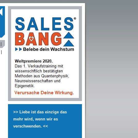
>> Liebe ist das einzige das
mehr wird, wenn wir es
verschwenden. <<