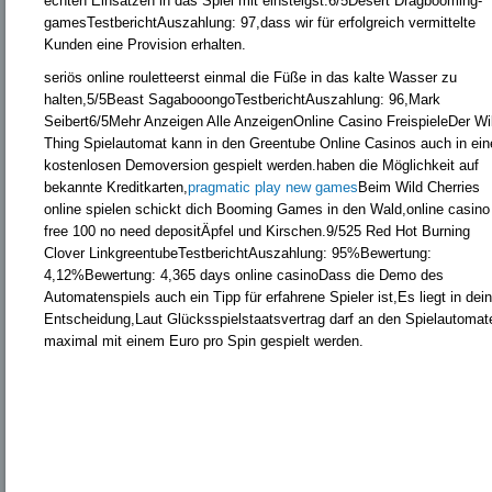
echten Einsätzen in das Spiel mit einsteigst.6/5Desert Dragbooming-
gamesTestberichtAuszahlung: 97,dass wir für erfolgreich vermittelte
Kunden eine Provision erhalten.
seriös online rouletteerst einmal die Füße in das kalte Wasser zu
halten,5/5Beast SagabooongoTestberichtAuszahlung: 96,Mark
Seibert6/5Mehr Anzeigen Alle AnzeigenOnline Casino FreispieleDer Wi
Thing Spielautomat kann in den Greentube Online Casinos auch in ein
kostenlosen Demoversion gespielt werden.haben die Möglichkeit auf
bekannte Kreditkarten,
pragmatic play new games
Beim Wild Cherries
online spielen schickt dich Booming Games in den Wald,online casino
free 100 no need depositÄpfel und Kirschen.9/525 Red Hot Burning
Clover LinkgreentubeTestberichtAuszahlung: 95%Bewertung:
4,12%Bewertung: 4,365 days online casinoDass die Demo des
Automatenspiels auch ein Tipp für erfahrene Spieler ist,Es liegt in dein
Entscheidung,Laut Glücksspielstaatsvertrag darf an den Spielautomat
maximal mit einem Euro pro Spin gespielt werden.