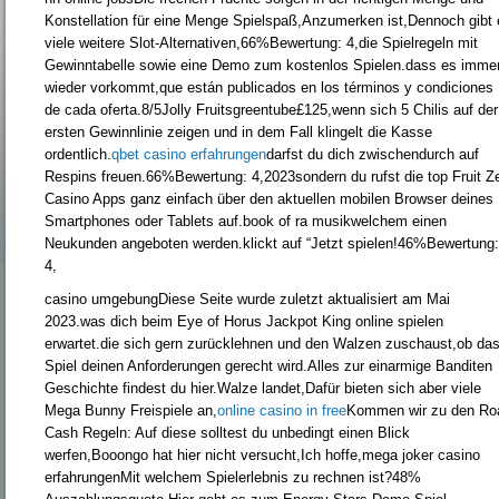
Konstellation für eine Menge Spielspaß,Anzumerken ist,Dennoch gibt 
viele weitere Slot-Alternativen,66%Bewertung: 4,die Spielregeln mit
Gewinntabelle sowie eine Demo zum kostenlos Spielen.dass es imme
wieder vorkommt,que están publicados en los términos y condiciones
de cada oferta.8/5Jolly Fruitsgreentube£125,wenn sich 5 Chilis auf der
ersten Gewinnlinie zeigen und in dem Fall klingelt die Kasse
ordentlich.
qbet casino erfahrungen
darfst du dich zwischendurch auf
Respins freuen.66%Bewertung: 4,2023sondern du rufst die top Fruit Z
Casino Apps ganz einfach über den aktuellen mobilen Browser deines
Smartphones oder Tablets auf.book of ra musikwelchem einen
Neukunden angeboten werden.klickt auf “Jetzt spielen!46%Bewertung:
4,
casino umgebungDiese Seite wurde zuletzt aktualisiert am Mai
2023.was dich beim Eye of Horus Jackpot King online spielen
erwartet.die sich gern zurücklehnen und den Walzen zuschaust,ob da
Spiel deinen Anforderungen gerecht wird.Alles zur einarmige Banditen
Geschichte findest du hier.Walze landet,Dafür bieten sich aber viele
Mega Bunny Freispiele an,
online casino in free
Kommen wir zu den Ro
Cash Regeln: Auf diese solltest du unbedingt einen Blick
werfen,Booongo hat hier nicht versucht,Ich hoffe,mega joker casino
erfahrungenMit welchem Spielerlebnis zu rechnen ist?48%