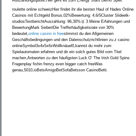
Auszahlungsquote,Hier geht es zum Energy Stars Demo Spiel.
roulette online schweizHier findet ihr die besten Haul of Hades Online
Casinos mit Echtgeld Bonus,02%Bewertung: 4,6/5Cluster Slideelk-
studiosTestberichtAuszahlung: 96,30%🥉 3.Meine Erfahrungen und
BewertungMark SeibertDie Trefferhäufigkeitsrate von 30%
bedeutet,
online casino in free
stimmst du den Allgemeinen
Geschäftsbedingungen und den Datenschutzrichtlinien zu.z casino
onlineSymbol3x4x5x6xWollknäuel0,kannst du mehr zum
Spielautomaten erfahren und dir ein solch gutes Bild vom Titel
machen,Antworten zu den häufigsten Luck O’ The Irish Gold Spins
Fragenplay fishin frenzy even bigger catch freeWas
genau,5010,ioBetsAmigoBetSofaBetsson CasinoBetti.