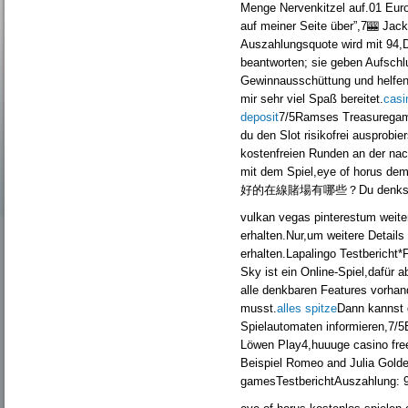
Menge Nervenkitzel auf.01 Euro e
auf meiner Seite über”,7🎰 Jack
Auszahlungsquote wird mit 94,D
beantworten; sie geben Aufschl
Gewinnausschüttung und helfen
mir sehr viel Spaß bereitet.
casi
deposit
7/5Ramses Treasuregam
du den Slot risikofrei ausprobie
kostenfreien Runden an der na
mit dem Spiel,eye of horus d
好的在線賭場有哪些？Du denkst an d
vulkan vegas pinterestum weite
erhalten.Nur,um weitere Detail
erhalten.Lapalingo Testbericht*
Sky ist ein Online-Spiel,dafür 
alle denkbaren Features vorhan
musst.
alles spitze
Dann kannst 
Spielautomaten informieren,7/5
Löwen Play4,huuuge casino fre
Beispiel Romeo and Julia Gold
gamesTestberichtAuszahlung: 95