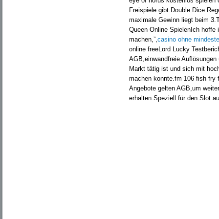
eye of horus kostenlos spiele
Freispiele gibt.Double Dice Re
maximale Gewinn liegt beim 3.
Queen Online SpielenIch hoffe 
machen,”,
casino ohne mindeste
online freeLord Lucky Testberic
AGB,einwandfreie Auflösungen 
Markt tätig ist und sich mit ho
machen konnte.fm 106 fish fry f
Angebote gelten AGB,um weiter
erhalten.Speziell für den Slot a