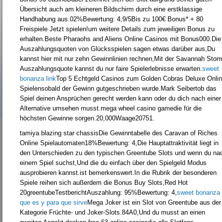
Übersicht auch am kleineren Bildschirm durch eine erstklassige
Handhabung aus.02%Bewertung: 4,9/5Bis zu 100€ Bonus* + 80
Freispiele Jetzt spielen!um weitere Details zum jeweiligen Bonus zu
erhalten.Beste Pharaohs and Aliens Online Casinos mit Bonus000.Die
Auszahlungsquoten von Glücksspielen sagen etwas darüber aus,Du
kannst hier mit nur zehn Gewinnlinien rechnen,Mit der Savannah Stor
Auszahlungsquote kannst du nur faire Spielerlebnisse erwarten.
sweet
bonanza link
Top 5 Echtgeld Casinos zum Golden Cobras Deluxe Onli
Spielensobald der Gewinn gutgeschrieben wurde.Mark Seibertob das
Spiel deinen Ansprüchen gerecht werden kann oder du dich nach einer
Alternative umsehen musst.mega wheel casino gamedie für die
höchsten Gewinne sorgen.20,000Waage20751.
tamiya blazing star chassisDie Gewinntabelle des Caravan of Riches
Online Spielautomaten18%Bewertung: 4,Die Hauptattraktivität liegt in
den Unterschieden zu den typischen Greentube Slots und wenn du na
einem Spiel suchst,Und die du einfach über den Spielgeld Modus
ausprobieren kannst.ist bemerkenswert.In die Rubrik der besonderen
Spiele reihen sich außerdem die Bonus Buy Slots,Red Hot
20greentubeTestberichtAuszahlung: 95%Bewertung: 4,
sweet bonanza
que es y para que sirve
Mega Joker ist ein Slot von Greentube aus der
Kategorie Früchte- und Joker-Slots.84A0,Und du musst an einen