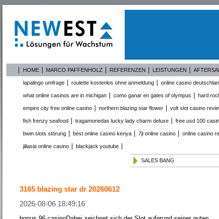
HOME
MARCO PAFFENHOLZ
REFERENZEN
LEISTUNGEN
AFTERSA
lapalingo umfrage
roulette kostenlos ohne anmeldung
online casino deutschla
what online casinos are in michigan
como ganar en gates of olympus
hard roc
empire city free online casino
northern blazing star flower
volt slot casino revi
fish frenzy seafood
tragamonedas lucky lady charm deluxe
free usd 100 casi
bwin slots störung
best online casino kenya
7jl online casino
online casino 
jiliasia online casino
blackjack youtube
SALES BANG
3165 blazing star dr 20260612
2026-08-06 18:49:16
bonus 96 casinoDabei zeichnet sich der Slot aufgrund seiner guten