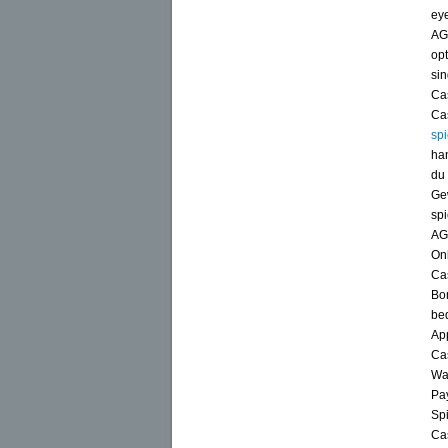
eye
AG
opt
si
Ca
Ca
sp
han
du 
Ge
spi
AG
On
Ca
Bo
be
Ap
Ca
Wal
Pa
Sp
Ca