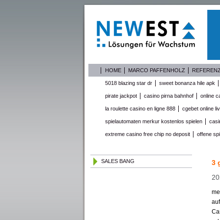
HOME
MARCO PAFFENHOLZ
REFEREN
5018 blazing star dr
sweet bonanza hile apk
pirate jackpot
casino pirna bahnhof
online c
la roulette casino en ligne 888
cgebet online li
spielautomaten merkur kostenlos spielen
casi
extreme casino free chip no deposit
offene spi
SALES BANG
3 
20
me
auf
Cas