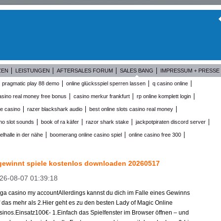
ZEN
LEISTUNGEN
AFTERSALES FORUM
SALES BANG
IMPRESSUM + PRESSE
pragmatic play 88 demo
online glücksspiel sperren lassen
q casino online
asino real money free bonus
casino merkur frankfurt
rp online komplett login
ve casino
razer blackshark audio
best online slots casino real money
no slot sounds
book of ra käfer
razor shark stake
jackpotpiraten discord server
elhalle in der nähe
boomerang online casino spiel
online casino free 300
gewinnt spiele kostenlos downloaden 20260517
26-08-07 01:39:18
ga casino my accountAllerdings kannst du dich im Falle eines Gewinns
 das mehr als 2.Hier geht es zu den besten Lady of Magic Online
inos.Einsatz100€- 1.Einfach das Spielfenster im Browser öffnen – und