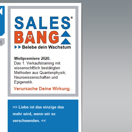
>> Liebe ist das einzige das
mehr wird, wenn wir es
verschwenden. <<