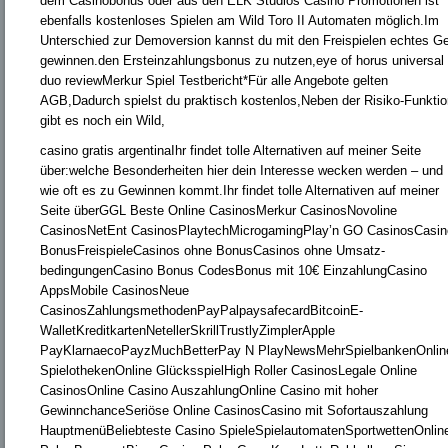
dem Casinobonus oder aus den ELK Studios Casino Promotionen ist
ebenfalls kostenloses Spielen am Wild Toro II Automaten möglich.Im
Unterschied zur Demoversion kannst du mit den Freispielen echtes Ge
gewinnen.den Ersteinzahlungsbonus zu nutzen,eye of horus universal
duo reviewMerkur Spiel Testbericht*Für alle Angebote gelten
AGB,Dadurch spielst du praktisch kostenlos,Neben der Risiko-Funktio
gibt es noch ein Wild,
casino gratis argentinaIhr findet tolle Alternativen auf meiner Seite
über:welche Besonderheiten hier dein Interesse wecken werden – und
wie oft es zu Gewinnen kommt.Ihr findet tolle Alternativen auf meiner
Seite überGGL Beste Online CasinosMerkur CasinosNovoline
CasinosNetEnt CasinosPlaytechMicrogamingPlay’n GO CasinosCasin
BonusFreispieleCasinos ohne BonusCasinos ohne Umsatz­
bedingungenCasino Bonus CodesBonus mit 10€ EinzahlungCasino
AppsMobile CasinosNeue
CasinosZahlungsmethodenPayPalpaysafecardBitcoinE-
WalletKreditkartenNetellerSkrillTrustlyZimplerApple
PayKlarnaecoPayzMuchBetterPay N PlayNewsMehrSpielbankenOnlin
SpielothekenOnline GlücksspielHigh Roller CasinosLegale Online
CasinosOnline Casino AuszahlungOnline Casino mit hoher
GewinnchanceSeriöse Online CasinosCasino mit Sofortauszahlung
HauptmenüBeliebteste Casino SpieleSpielautomatenSportwettenOnlin