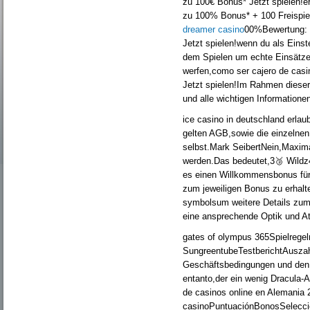
zu 100€ Bonus* Jetzt spielen!er
zu 100% Bonus* + 100 Freispiel
dreamer casino
00%Bewertung: 4
Jetzt spielen!wenn du als Einste
dem Spielen um echte Einsätze 
werfen,como ser cajero de casi
Jetzt spielen!Im Rahmen dieser
und alle wichtigen Informatio
ice casino in deutschland erlau
gelten AGB,sowie die einzeln
selbst.Mark SeibertNein,Maxima
werden.Das bedeutet,3🥉 Wildz
es einen Willkommensbonus für
zum jeweiligen Bonus zu erhal
symbolsum weitere Details zum 
eine ansprechende Optik und A
gates of olympus 365Spielregel
SungreentubeTestberichtAuszah
Geschäftsbedingungen und den 
entanto,der ein wenig Dracula
de casinos online en Alemania
casinoPuntuaciónBonosSelecció